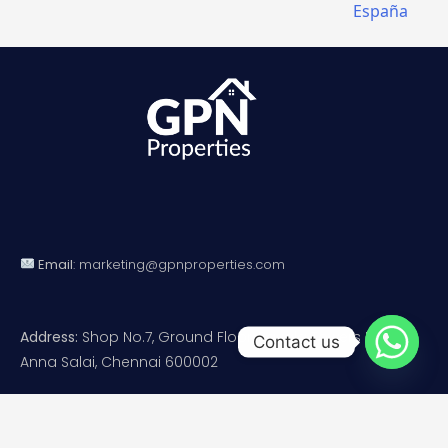
España
Email
:
marketing@gpnproperties.com
Address:
Shop No.7, Ground Floor, Rayala Towers II,
Contact us
Anna Salai, Chennai 600002